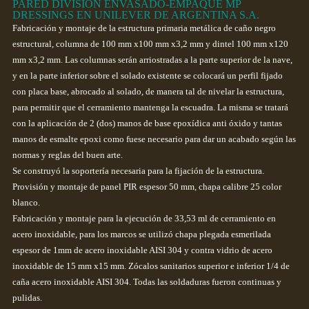
PARED DIVISIÓN ENVASADO-EMPAQUE MP
DRESSINGS EN UNILEVER DE ARGENTINA S.A.
Fabricación y montaje de la estructura primaria metálica de caño negro
estructural, columna de 100 mm x100 mm x3,2 mm y dintel 100 mm x120
mm x3,2 mm. Las columnas serán arriostradas a la parte superior de la nave,
y en la parte inferior sobre el solado existente se colocará un perfil fijado
con placa base, abrocado al solado, de manera tal de nivelar la estructura,
para permitir que el cerramiento mantenga la escuadra. La misma se tratará
con la aplicación de 2 (dos) manos de base epoxídica anti óxido y tantas
manos de esmalte epoxi como fuese necesario para dar un acabado según las
normas y reglas del buen arte.
Se construyó la soportería necesaria para la fijación de la estructura.
Provisión y montaje de panel PIR espesor 50 mm, chapa calibre 25 color
blanco.
Fabricación y montaje para la ejecución de 33,53 ml de cerramiento en
acero inoxidable, para los marcos se utilizó chapa plegada esmerilada
espesor de 1mm de acero inoxidable AISI 304 y contra vidrio de acero
inoxidable de 15 mm x15 mm. Zócalos sanitarios superior e inferior 1/4 de
caña acero inoxidable AISI 304. Todas las soldaduras fueron continuas y
pulidas.