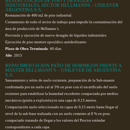
READECUACION DE PISO Y DESAGUES
INDUSTRIALES, SECTOR HELLMANNS – UNILEVER
ARGENTINA S.A.
Restauración de 400 m2 de piso industrial.
Cerramiento de todo el sector de trabajo para impedir la contaminación del
área de producción de Hellmann´s.
Provisión y ejecución de nuevo desagüe de líquidos industriales.
Ejecución de piso mortero epoxídico antideslizante.
Plazo de Obra Terminada
: 60 días.
Año
: 2015
REPAVIMENTACION PAÑO DE HORMIGON FRENTE A
MASTER HELLMANN´S – UNILEVER DE ARGENTINA
S.A.
Saneamiento y retiro de suelo existente, preparación de la Sub-rasante
conformada por un suelo cal al 5% en peso con el escarificado del suelo
existente para estabilizar la humedad excedente compactada por medios
mecánicos (pisón a explosión) en una capa de 0,15 metros.
Compactación suelo seleccionado en capas de 0,15 metro hasta llegar al
nivel de la sub-base realizada con un suelo cemento al 8 % en peso
compactado tratando de llegar a los valores del Proctor estándar
correspondiente a cada capa.