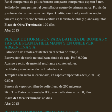
Panel transparente de policarbonato compacto transparente espesor 8 mm.
Sellado de junta perimetral con sellador neutro de primera marca. Provisión
y colocación de puertas vaivén tipo Duralite, cantidad y medidas según
vuestra especificación técnica vertida en la visita de obra y planos adjuntos.
Plazo de Obra Terminada:
120 días.
Año:
2015
PLATEA DE HORMIGON PARA BATERIA DE BOMBAS Y
TANQUE PLANTA HELLMANN´S EN UNILEVER
ARGENTINA S.A.
Extracción de árboles existentes en el sector de trabajo.
Excavación de suelo natural hasta fondo de caja. Prof: 0,90m
Acarreo y retiro de material resultante a contenedores.
Perfilado y compactación de fondo de caja.
Terraplén con suelo seleccionado, en capas compactadas de 0,20m. Esp
0,60m
Barrera de vapor con film de polietileno de 200 micrones.
76 m3 de Platea de hormigón H30, con malla sima – Esp: 0,30m
Plazo de Obra terminada
: 45 días
Año
: 2015